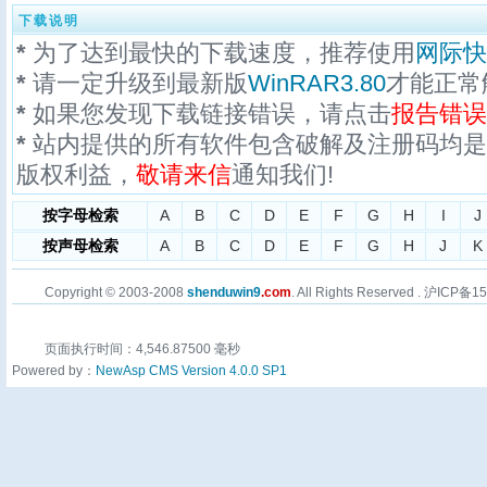
下载说明
*
为了达到最快的下载速度，推荐使用
网际快
*
请一定升级到最新版
WinRAR3.80
才能正常
*
如果您发现下载链接错误，请点击
报告错误
*
站内提供的所有软件包含破解及注册码均是
版权利益，
敬请来信
通知我们!
按字母检索
A
B
C
D
E
F
G
H
I
J
按声母检索
A
B
C
D
E
F
G
H
J
K
Copyright © 2003-2008
shenduwin9
.com
. All Rights Reserved . 沪ICP备
页面执行时间：4,546.87500 毫秒
Powered by：
NewAsp CMS Version 4.0.0 SP1