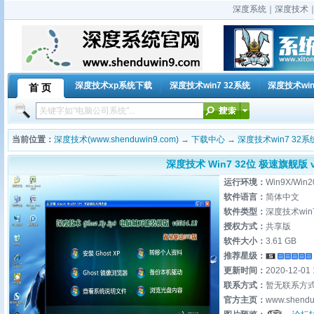
深度系统｜深度技术｜深
深度技术xp系统下载
深度技术win7 32系统
深度技术win
首 页
当前位置：
深度技术(www.shenduwin9.com)
→
下载中心
→
深度技术win7 32系
深度技术 Win7 32位 极速旗舰版 v2
运行环境：
Win9X/Win2
软件语言：
简体中文
软件类型：
深度技术win
授权方式：
共享版
软件大小：
3.61 GB
推荐星级：
更新时间：
2020-12-01 
联系方式：
暂无联系方
官方主页：
www.shendu