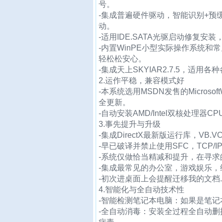
号。
-集成普遍硬件驱动，智能识别+
动。
-适用IDE.SATA光驱启动修复安
-内置WinPE小型实际操作系统和
轻松松安心。
-集成天上SKYIAR2.7.5，适用
2.运作平稳，兼容模式好
-本系统选用MSDN发售的Micros
全更新。
-自动安装AMD/Intel双核处理
3.事先提升与升级
-集成DirectX最新版运行库，VB.VC+
-早已破译并禁止使用SFC，TCP/
-系统仅做恰当精减和提升，在寻
-集成最常见的办公室，游戏娱乐
-初次进桌面上会提醒迁移我的文档
4.智能化与全自动技术性
-智能检测笔记本电脑：如果是笔记
-全自动消毒：安装全过程全自动删掉