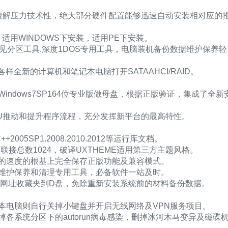
预缓解压力技术性，绝大部分硬件配置能够迅速自动安装相对应的
装，适用WINDOWS下安装，适用PE下安装。
常见分区工具.深度1DOS专用工具，电脑装机备份数据维护保养轻
各种各样全新的计算机和笔记本电脑打开SATAAHCI/RAID。
oftWindows7SP164位专业版做母盘，根据正版验证，集成了全新
器CPU推动和提升程序流程，充分发挥新平台的最高特性。
+2005SP1.2008.2010.2012等运行库文档。
IP联接总数1024，破译UXTHEME适用第三方主题风格。
求的速度的根基上完全保存正版功能及兼容模式。
，维护保养和清理专用工具，必备软件一站及时。
.网址收藏夹到D盘，免除重新安装系统前的材料备份数据。
本电脑则自行关掉小键盘并开启无线网络及VPN服务项目。
各系统分区下的autorun病毒感染，删掉冰河木马变异及磁碟