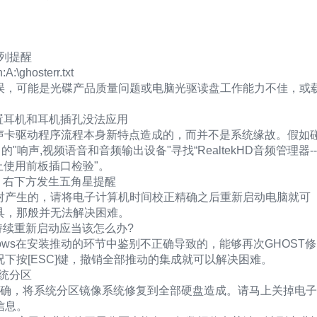
下列提醒
:A:\ghosterr.txt
误，可能是光碟产品质量问题或电脑光驱读盘工作能力不佳，或
卡的外置耳机和耳机插孔没法应用
ck声卡驱动程序流程本身新特点造成的，而并不是系统缘故。假如
响声,视频语音和音频输出设备"寻找“RealtekHD音频管理器--
禁止使用前板插口检验"。
，右下方发生五角星提醒
对产生的，请将电子计算机时间校正精确之后重新启动电脑就可
具，那般并无法解决困难。
持续重新启动应当该怎么办?
ows在安装推动的环节中鉴别不正确导致的，能够再次GHOST修
下按[ESC]键，撤销全部推动的集成就可以解决困难。
系统分区
正确，将系统分区镜像系统修复到全部硬盘造成。请马上关掉电子
信息。