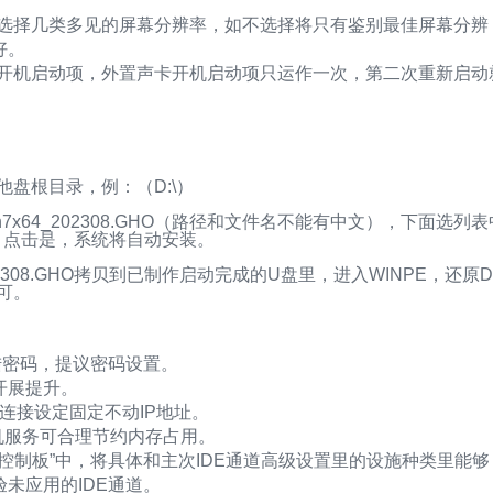
可选择几类多见的屏幕分辨率，如不选择将只有鉴别最佳屏幕分辨
好。
卡开机启动项，外置声卡开机启动项只运作一次，第二次重新启动
他盘根目录，例：（D:\）
n7x64_202308.GHO（路径和文件名不能有中文），下面选列表
，点击是，系统将自动安装。
202308.GHO拷贝到已制作启动完成的U盘里，进入WINPE，还原D
即可。
户无登陆密码，提议密码设置。
统开展提升。
带连接设定固定不动IP地址。
机服务可合理节约内存占用。
ATAPI控制板”中，将具体和主次IDE通道高级设置里的设施种类里能够
未应用的IDE通道。