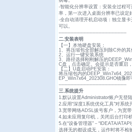
病毒。
-智能化分辨率设置：安装全过程
率，第一次进入桌面分辨率已设定
-全自动清理开机启动项：独立显
可以
。
----------------------------------------------
二.安装表明
【一】本地硬盘安装：
1、将压缩包全部解压到除C外的其
2、运行一键安装系统
3、路径选择刚刚解压的DEEP_Wi
C盘，点击确定。会提示是否重启
【二】U盘启动PE安装：
将压缩包内的DEEP_Win7x64_
EP_Win7x64_202308.GHO镜像
----------------------------------------------
三.系统提升
1.默认设置Administrator账
2.应用“深度1系统优化工具”对系
3.宽带网络ADSL拔号客户，为宽
4.如未应用复印机，关闭后台打印
5.在“设备管理器”－“IDEATA/
选择无的都设成无，运作时将不检验