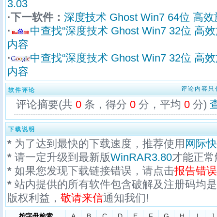
3.03
·下一软件：
深度技术 Ghost Win7 64位 高效
·
中查找“深度技术 Ghost Win7 32位 高
内容
·
中查找“深度技术 Ghost Win7 32位 高
内容
评论内容只
软件评论
评论摘要(共
0
条，得分
0
分，平均
0
分)
下载说明
*
为了达到最快的下载速度，推荐使用
网际快
*
请一定升级到最新版
WinRAR3.80
才能正常
*
如果您发现下载链接错误，请点击
报告错误
*
站内提供的所有软件包含破解及注册码均是
版权利益，
敬请来信
通知我们!
按字母检索
A
B
C
D
E
F
G
H
I
J