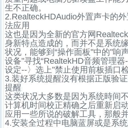
生不正确。
2.RealteckHDAudio外置声
法应用
这也是因为全新的官方网Realte
身新特点造成的，而并不是系统
状况，能够到“操作面板"中的"响
设备"寻找“RealtekHD音频管理器-
设定--〉选上"禁止使用前板插口检
3.装好系统提醒沒有根据正版验
提醒
这类状况大多数是因为系统時间
计算机时间校正精确之后重新启
应用一些所说的破解工具，那般
4.安装全过程中电脑蓝屏或是系