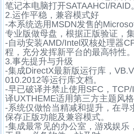
笔记本电脑打开SATAAHCI/RAID
2.运作平稳，兼容模式好
-本系统选用MSDN发售的Microsoft
专业版做母盘，根据正版验证，
-自动安装AMD/Intel双核处理
程，充分发挥新平台的最高特性
3.事先提升与升级
-集成DirectX最新版运行库，VB.VC+
010.2012等运行库文档。
-早已破译并禁止使用SFC，TCP/
译UXTHEME适用第三方主题风
-系统仅做恰当精减和提升，在寻
保存正版功能及兼容模式。
-集成最常见的办公室，游戏娱乐