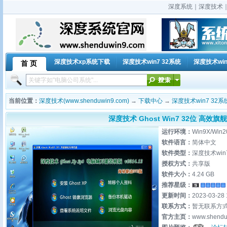
深度系统｜深度技术｜深
深度技术xp系统下载
深度技术win7 32系统
深度技术win
首 页
当前位置：
深度技术(www.shenduwin9.com)
→
下载中心
→
深度技术win7 32系
深度技术 Ghost Win7 32位 高效旗舰版
运行环境：
Win9X/Win2
软件语言：
简体中文
软件类型：
深度技术win
授权方式：
共享版
软件大小：
4.24 GB
推荐星级：
更新时间：
2023-03-28 
联系方式：
暂无联系方
官方主页：
www.shendu