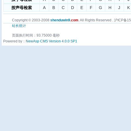
按声母检索
A
B
C
D
E
F
G
H
J
K
Copyright © 2003-2008
shenduwin9
.com
. All Rights Reserved . 沪ICP备
站长统计
页面执行时间：93.75000 毫秒
Powered by：
NewAsp CMS Version 4.0.0 SP1