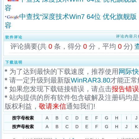
容
·
中查找“深度技术Win7 64位 优化旗舰版 
容
评论内容只
软件评论
评论摘要(共
0
条，得分
0
分，平均
0
分)
下载说明
*
为了达到最快的下载速度，推荐使用
网际快
*
请一定升级到最新版
WinRAR3.80
才能正常
*
如果您发现下载链接错误，请点击
报告错误
*
站内提供的所有软件包含破解及注册码均是
版权利益，
敬请来信
通知我们!
按字母检索
A
B
C
D
E
F
G
H
I
J
按声母检索
A
B
C
D
E
F
G
H
J
K