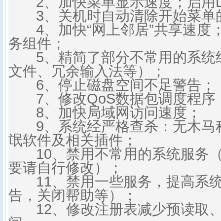
2、加快菜单显示速度；启用D
3、关机时自动清除开始菜单
4、加快“网上邻居”共享速度
务组件；
5、精简了部分不常用的系统
文件、冗余输入法等）；
6、停止磁盘空间不足警告；
7、修改QoS数据包调度程序
8、加快局域网访问速度；
9、系统经严格查杀：无木马
氓软件及相关插件；
10、禁用不常用的系统服务（
要请自行修改）；
11、禁用一些服务，提高系统
告，关闭帮助等）；
12、修改注册表减少预读取、