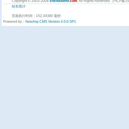
Copyright © 2003-2008
shenduwin9
.com
. All Rights Reserved . 沪ICP备
站长统计
页面执行时间：152.34380 毫秒
Powered by：
NewAsp CMS Version 4.0.0 SP1