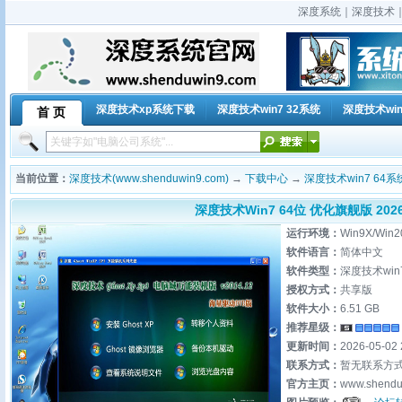
深度系统｜深度技术｜深
深度技术xp系统下载
深度技术win7 32系统
深度技术win
首 页
当前位置：
深度技术(www.shenduwin9.com)
→
下载中心
→
深度技术win7 64系
深度技术Win7 64位 优化旗舰版 2026
运行环境：
Win9X/Win2
软件语言：
简体中文
软件类型：
深度技术win
授权方式：
共享版
软件大小：
6.51 GB
推荐星级：
更新时间：
2026-05-02 
联系方式：
暂无联系方
官方主页：
www.shendu