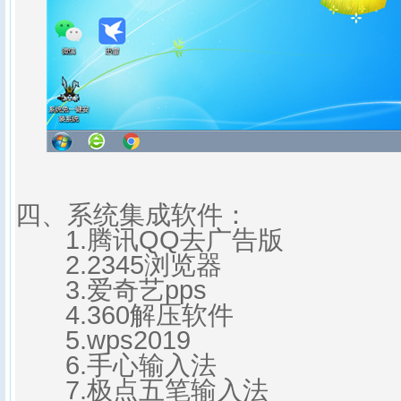
四、系统集成软件：
1.腾讯QQ去广告版
2.2345浏览器
3.爱奇艺pps
4.360解压软件
5.
wps2019
6.手心输入法
7.极点五笔输入法