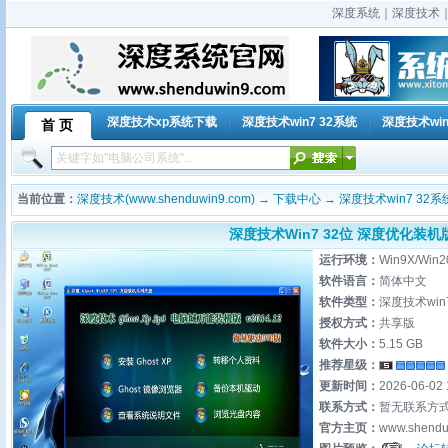
深度系统｜深度技术｜深
深度技术xp系统下载
深度技术win7 32系统
深度技术win
首 页
当前位置：
深度技术(www.shenduwin9.com)
→
下载中心
→
深度技术win7 32系
深度技术Win7 32位 深度优化装机版 
运行环境：
Win9X/Win2
软件语言：
简体中文
软件类型：
深度技术win
授权方式：
共享版
软件大小：
5.15 GB
推荐星级：
更新时间：
2026-06-02 
联系方式：
暂无联系方
官方主页：
www.shendu