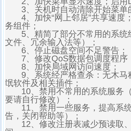
2、加快菜单显示速度；启用D
3、关机时自动清除开始菜单
4、加快“网上邻居”共享速度
务组件；
5、精简了部分不常用的系统
文件、冗余输入法等）；
6、停止磁盘空间不足警告；
7、修改QoS数据包调度程序
8、加快局域网访问速度；
9、系统经严格查杀：无木马
氓软件及相关插件；
10、禁用不常用的系统服务（
要请自行修改）；
11、禁用一些服务，提高系统
告，关闭帮助等）；
12、修改注册表减少预读取、